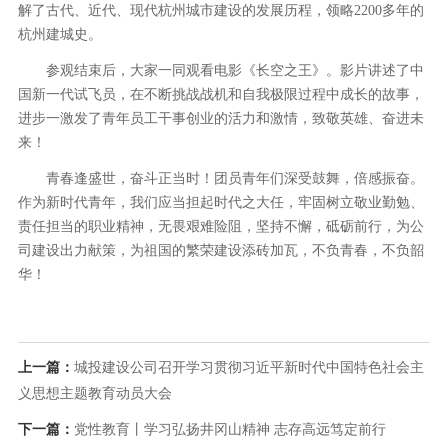
解了古代、近代、现代杭州城市建设的发展历程，领略2200多年的
杭州建城史。
参观结束后，大家一同观看电影《长空之王》。影片讲述了中
国新一代试飞员，在不断挑战战机和自我极限过程中成长的故事，
进步一激发了青年员工干事创业的活力和激情，致敬英雄、奋进未
来！
青春逢盛世，奋斗正当时！团员青年们深受鼓舞，倍感振奋。
作为新时代青年，我们应当担起时代之大任，牢固树立敬业勤勉、
责任担当的职业精神，无畏艰难险阻，坚持不懈，砥砺前行，为公
司建设出力献策，为祖国的繁荣建设添砖加瓦，不负青春，不负韶
华！
上一篇：
城投建设公司召开学习贯彻习近平新时代中国特色社会主
义思想主题教育动员大会
下一篇：
党性教育丨学习弘扬井冈山精神 志存高远笃定前行