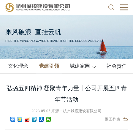
乘
风
破
浪
直
挂
云
帆
RIDE THE WIND AND WAVES STRAIGHT UP THE CLOUDS AND SAILS
文化理念
党建引领
城建家园
社会责任
弘扬五四精神 凝聚青年力量丨公司开展五四青
年节活动
2023-05-05 来源：杭州城投建设有限公司
返回列表