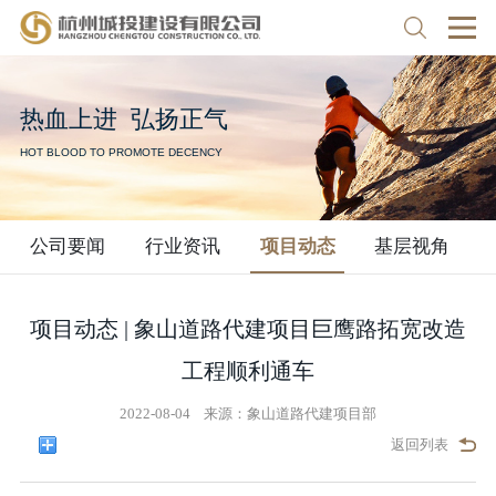
热
血
上
进
弘
扬
正
气
HOT BLOOD TO PROMOTE DECENCY
公司要闻
行业资讯
项目动态
基层视角
项目动态 | 象山道路代建项目巨鹰路拓宽改造
工程顺利通车
2022-08-04
来源：
象山道路代建项目部
返回列表