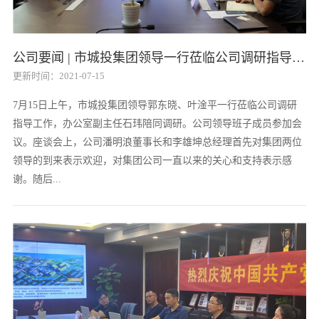
公司要闻 | 市城投集团领导一行莅临公司调研指导工作
更新时间：2021-07-15
7月15日上午，市城投集团领导郭东晓、叶淦平一行莅临公司调研
指导工作，办公室副主任石玮陪同调研。公司领导班子成员参加会
议。座谈会上，公司潘明浪董事长和李雄坤总经理首先对集团两位
领导的到来表示欢迎，对集团公司一直以来的关心和支持表示感
谢。随后...