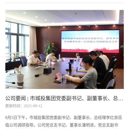
公司要闻 | 市城投集团党委副书记、副董事长、总经理李红良莅临公司调研指导工作
更新时间：2021-08-12
8月5日下午，市城投集团党委副书记、副董事长、总经理李红良莅
临公司调研指导。公司党总支书记、董事长潘明浪，党总支副书