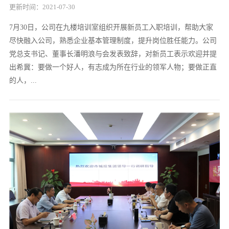
更新时间：2021-07-30
7月30日，公司在九楼培训室组织开展新员工入职培训，帮助大家
尽快融入公司，熟悉企业基本管理制度，提升岗位胜任能力。公司
党总支书记、董事长潘明浪与会发表致辞，对新员工表示欢迎并提
出希冀：要做一个好人，有志成为所在行业的领军人物；要做正直
的人，...